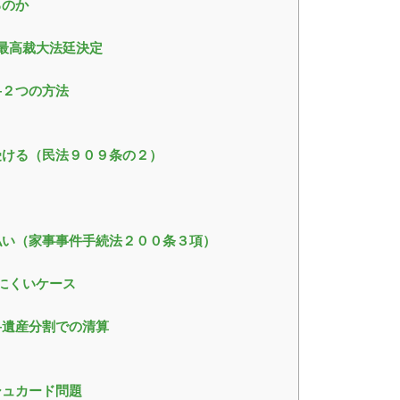
るのか
最高裁大法廷決定
―２つの方法
受ける（民法９０９条の２）
払い（家事事件手続法２００条３項）
にくいケース
―遺産分割での清算
シュカード問題