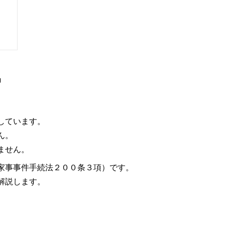
」
しています。
ん。
ません。
家事事件手続法２００条３項）です。
解説します。