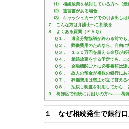
⑴ 相続放棄を検討している方へ（最
⑵ 遺言書がある場合
⑶ キャッシュカードでの引き出しは
７ こんな方は弁護士へご相談を
８ よくある質問（ＦＡＱ）
Ｑ１． 遺産分割協議が終わる前でも
Ｑ２． 葬儀費用のためなら、自由に
Ｑ３． １５０万円を超える金額が必
Ｑ４． 相続放棄をする予定でも、こ
Ｑ５． 金融機関ごとに必要書類は違
Ｑ６． 故人の預金が複数の銀行にあ
Ｑ７． 葬儀費用は喪主が立て替える
Ｑ８． 払戻し制度を利用してから、
９ 葛飾区で相続にお困りの方へ――葛
１ なぜ相続発生で銀行口