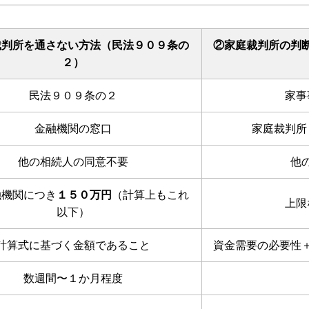
裁判所を通さない方法（民法９０９条の
②家庭裁判所の判
２）
民法９０９条の２
家事
金融機関の窓口
家庭裁判所
他の相続人の同意不要
他
融機関につき
１５０万円
（計算上もこれ
上限
以下）
計算式に基づく金額であること
資金需要の必要性
数週間〜１か月程度