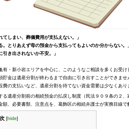
れてしまい、葬儀費用が支払えない。」
る。とりあえず母の預金から支払ってもよいのか分からない。
に引き出されないか不安。」
亀有・新小岩エリアを中心に、このようなご相談を多くお受け
預貯金は遺産分割が終わるまで自由に引き出すことができませ
設費の支払いなど、遺産分割を待てない資金需要は少なくあり
する遺産分割前の相続預金の払戻し制度（民法９０９条の２、
金額、必要書類、注意点を、葛飾区の相続弁護士が実務目線で
次
[
hide
]