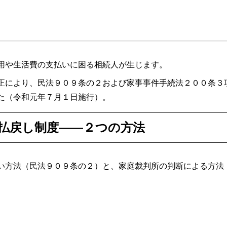
用や生活費の支払いに困る相続人が生じます。
正により、民法９０９条の２および家事事件手続法２００条３
た（令和元年７月１日施行）。
払戻し制度――２つの方法
い方法（民法９０９条の２）と、家庭裁判所の判断による方法