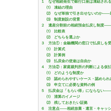
１ なぜ相続発生で銀行口座は凍結され
⑴ 凍結の理由
⑵ なぜ単独で引き出せないのか――
⑶ 制度創設の背景
２ 遺産分割前の相続預金払戻し制度―
⑴ 比較表
⑵ どちらを選ぶか
３ 方法①：金融機関の窓口で払戻しを
⑴ 計算式
⑵ 計算例
⑶ 払戻金の使途は自由か
４ 方法②：家庭裁判所の判断による仮
⑴ どのような制度か
⑵ 認められやすいケース・認められ
⑶ 申立てに必要な資料の例
５ 払戻金は「もらい得」にならない―
⑴ 清算のイメージ
⑵ 残しておきたい証拠
６ 注意点――相続放棄・遺言・キャッ