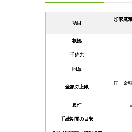
①家庭
項目
根拠
手続先
同意
同一金
金額の上限
要件
手続期間の目安