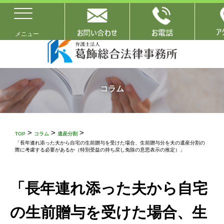
コラム
>
>
>
TOP
コラム
遺産分割
「長年連れ添った夫から自宅の生前贈与を受けた場合、生前贈与分を夫の遺産分割の
際に考慮する必要があるか（特別受益の持ち戻し免除の意思表示の推定）」
「長年連れ添った夫から自宅
の生前贈与を受けた場合、生