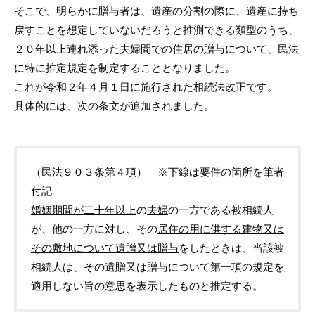
そこで、明らかに贈与者は、遺産の分割の際に、遺産に持ち
戻すことを想定していないだろうと推測できる類型のうち、
２０年以上連れ添った夫婦間での住居の贈与について、民法
に特に推定規定を制定することとなりました。
これが令和２年４月１日に施行された相続法改正です。
具体的には、次の条文が追加されました。
（民法９０３条第４項） ※下線は要件の箇所を筆者
付記
婚姻期間が二十年以上
の
夫婦
の一方である被相続人
が、他の一方に対し、その
居住の用に供する建物又は
その敷地について遺贈又は贈与
をしたときは、当該被
相続人は、その遺贈又は贈与について第一項の規定を
適用しない旨の意思を表示したものと推定する。