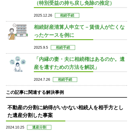
（特別受益の持ち戻し免除の推定）
2025.12.26
相続手続
相続財産清算人申立て－賃借人が亡くな
ったケースを例に
2025.9.5
相続手続
「内縁の妻・夫に相続権はあるのか。遺
産を遺すための方法を解説」
2024.7.26
相続手続
この記事に関連する解決事例
不動産の分割に納得がいかない相続人を相手方とし
た遺産分割した事案
2024.10.25
遺産分割